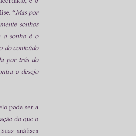
cordado, e o 
ise. “
Mas por 
mente sonhos 
 o sonho é o 
 do conteúdo 
a por trás do 
tra o desejo 
lo pode ser a 
ação do que o 
Suas análises 