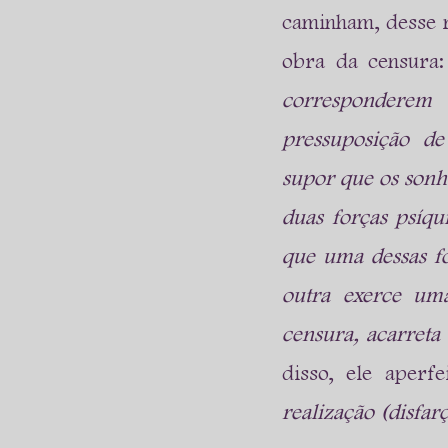
caminham, desse 
obra da censura:
corresponderem 
pressuposição de
supor que os sonh
duas forças psíqu
que uma dessas fo
outra exerce uma
censura, acarreta
disso, ele aperf
realização (disfar