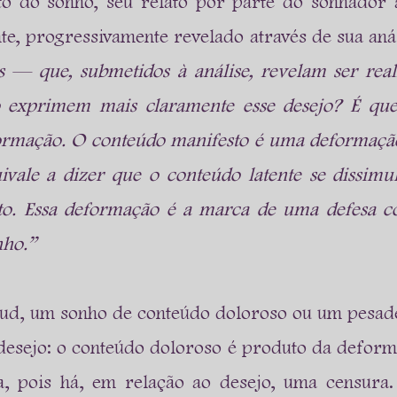
o do sonho, seu relato por parte do sonhador a
te, progressivamente revelado através de sua anál
 — que, submetidos à análise, revelam ser real
 exprimem mais claramente esse desejo? É que
ormação. O conteúdo manifesto é uma deformação
uivale a dizer que o conteúdo latente se dissimul
o. Essa deformação é a marca de uma defesa con
nho.”
eud, um sonho de conteúdo doloroso ou um pesade
desejo: o conteúdo doloroso é produto da deform
, pois há, em relação ao desejo, uma censura. 