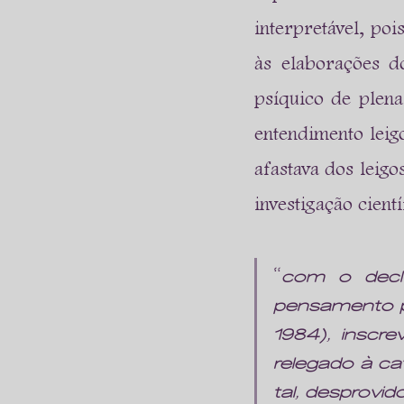
interpretável, poi
às elaborações d
psíquico de plena
entendimento leig
afastava dos leig
investigação cient
“
com o decl
pensamento po
1984), inscr
relegado à ca
tal, desprovi