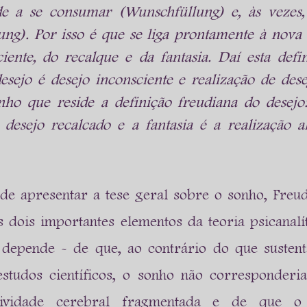
de a se consumar (Wunschfüllung) e, às vezes, a
ng). Por isso é que se liga prontamente à nova
iente, do recalque e da fantasia. Daí esta defi
desejo é desejo inconsciente e realização de dese
nho que reside a definição freudiana do desejo
desejo recalcado e a fantasia é a realização al
 de apresentar a tese geral sobre o sonho, Freu
s dois importantes elementos da teoria psicanalít
depende - de que, ao contrário do que sustenta
studos científicos, o sonho não corresponderi
ividade cerebral fragmentada e de que o 