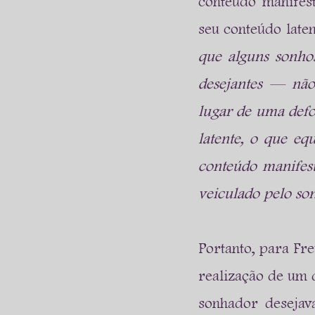
conteúdo manifest
seu conteúdo laten
que alguns sonhos
desejantes — não
lugar de uma def
latente, o que eq
conteúdo manifest
veiculado pelo so
Portanto, para Fr
realização de um 
sonhador desejava