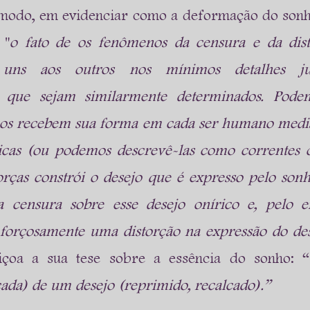
modo, em evidenciar como a deformação do sonho
 "
o fato de os fenômenos da censura e da disto
uns aos outros nos mínimos detalhes just
 que sejam similarmente determinados. Podemo
os recebem sua forma em cada ser humano median
icas (ou podemos descrevê-las como correntes o
rças constrói o desejo que é expresso pelo sonh
 censura sobre esse desejo onírico e, pelo e
 forçosamente uma distorção na expressão do de
eiçoa a sua tese sobre a essência do sonho: “
çada) de um desejo (reprimido, recalcado).”