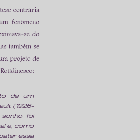
ese contrária 
 um fenômeno 
ximava-se do 
mas também se 
um projeto de 
h Roudinesco:
to de um 
ult (1926-
sonho foi 
al e, como 
bater essa 