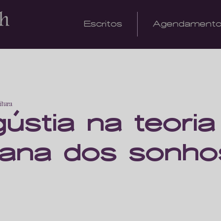
Escritos
Agendament
itura
ústia na teoria
iana dos sonho