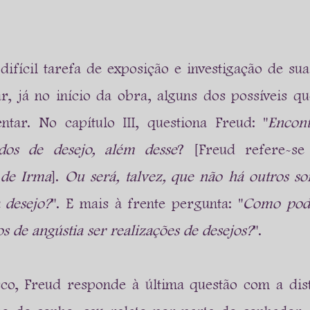
ifícil tarefa de exposição e investigação de suas
ar, já no início da obra, alguns dos possíveis qu
ntar. No capítulo III, questiona Freud: "
Encont
dos de desejo, além desse
? [Freud refere-se
 de Irma
]. 
Ou será, talvez, que não há outros so
a desejo?
". E mais à frente pergunta: "
Como pode
os de angústia ser realizações de desejos?
".
o, Freud responde à última questão com a disti