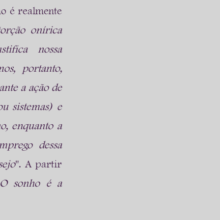
 é realmente 
rção onírica 
ifica nossa 
s, portanto, 
te a ação de 
u sistemas) e 
o, enquanto a 
mprego dessa 
sejo
". A partir 
O sonho é a 